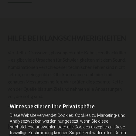
HILFE BEI KLANGSCHWIERIGKEITEN
Verstellte Crossover, phasengedrehte Kabel, Feedbackkiller
– es gibt viele Ursachen für Schwierigkeiten mit dem Sound.
Kombinationen verschiedener technischer Fehler sind nicht
selten, nur ein geübtes Ohr kann dann kombiniert mit
genauen Messungen helfen. Wir prüfen die gesamte Kette
von der Quelle bis zum Ziel und nehmen alle Anpassungen
vor, die nötig sind.
Wir respektieren Ihre Privatsphäre
Diese Website verwendet Cookies. Cookies zu Marketing- und
Analysezwecken werden nur gesetzt, wenn Sie diese
KONZEPTION FÜR
nachstehend auswählen oder alle Cookies akzeptieren. Diese
freiwillige Zustimmung können Sie jederzeit widerrufen. Durch