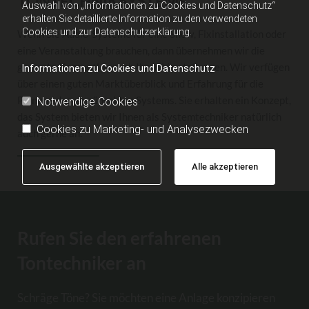
TONTECHNIKSYSTEME
Auswahl von „Informationen zu Cookies und Datenschutz“
erhalten Sie detaillierte Information zu den verwendeten
Cookies und zur Datenschutzerklärung.
Wenn Sie Audio-Systeme für eine Show, Fixinstallation oder
eine Veranstaltung brauchen, dann übernehmen wir die
gesamte Konzeption nach Ihren Vorstellungen. Wir verfügen
Informationen zu Cookies und Datenschutz
über einen guten Marktüberblick und Erfahrung für die
Planung des gewünschten Systems. Sie erhalten ein Konzept,
Notwendige Cookies
das System bieten wir Ihnen als Systemtechniker natürlich
Cookies zu Marketing- und Analysezwecken
auch gerne an.
Ausgewählte akzeptieren
Alle akzeptieren
Rufen Sie den erfahrenen
Tontechniker an
Schräge Töne? Sie möchten eine Anlage konzipieren